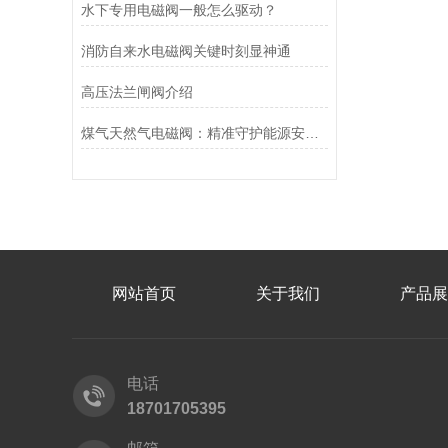
水下专用电磁阀一般怎么驱动？
消防自来水电磁阀关键时刻显神通
高压法兰闸阀介绍
煤气天然气电磁阀：精准守护能源安全的“调控卫士”
网站首页
关于我们
产品展
电话
18701705395