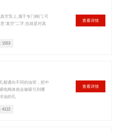
真空泵上,属于专门阀门,可
查看详情
意“真空”二字,也就是对真
：
1553
孔都通向不同的油管，腔中
查看详情
通电阀体就会被吸引到哪
排油的孔
：
4122