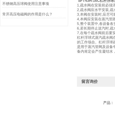
SFT43H-16C杠杆
不锈钢高压球阀使用注意事项
1,疏水阀在安装前必须清
2,疏水阀应水平安装,
常开高压电磁阀的作用是什么？
3,本阀在安装时,应尽
4,本阀应安装在蒸汽管路
5,整个装置中,各设备
6,若长期停止送汽时,
7,在每个疏水阀前后要
杠杆浮球式蒸汽疏水阀
的工作场合。杠杆浮球
是用于蒸汽管网及设备
备内肯定会产生凝结水
留言询价
产品：