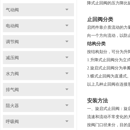
降式止回阀的压力降比
气动阀
止回阀分类
电动阀
启闭件靠介质流动的力
向一个方向流动，以防
调节阀
结构分类
按结构划分，可分为升
减压阀
1.升降式止回阀分为立
2.旋启式止回阀分为单
水力阀
3.蝶式止回阀为直通式
以上几种止回阀在连接
排气阀
安装方法
阻火器
一、旋启式止回阀：旋
流速和流动不常变化的
呼吸阀
按阀门口径来分，目的