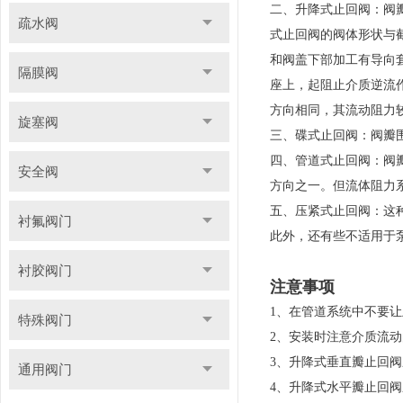
二、升降式止回阀：阀
疏水阀
式止回阀的阀体形状与
和阀盖下部加工有导向
隔膜阀
座上，起阻止介质逆流
方向相同，其流动阻力
旋塞阀
三、碟式止回阀：阀瓣
四、管道式止回阀：阀
安全阀
方向之一。但流体阻力
五、压紧式止回阀：这
衬氟阀门
此外，还有些不适用于
衬胶阀门
注意事项
1、在管道系统中不要
特殊阀门
2、安装时注意介质流
3、升降式垂直瓣止回
通用阀门
4、升降式水平瓣止回