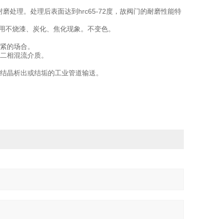
处理。处理后表面达到hrc65-72度，故阀门的耐磨性能特
使用不烧漆、炭化、焦化现象。不变色。
严紧的场合。
、二相混流介质。
应有结晶析出或结垢的工业管道输送。