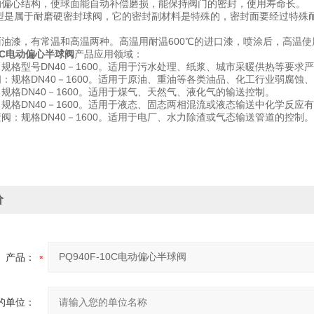
的偏心结构，使球面能自动补偿磨损，能保持阀门的密封，使用寿命长。
t型是属于耐磨硬密封球阀，它的密封副材料是特殊的，密封面要经过特殊耐磨
面油漆，有常温和高温两种。高温用耐温600℃的进口漆，喷涂后，高温
10C电动偏心半球阀
产品应用领域：
：规格型号DN40－1600。适用于污水处理、纸浆、城市采暖供热等要求
阀：规格DN40－1600。适用于原油、重油等各类油品、化工行业弱腐蚀
规格DN40－1600。适用于煤气、天然气、液化气的输送控制。
：规格DN40－1600。适用于液态、固态两相混流或液态输送中化学反
渣阀：规格DN40－1600。适用于电厂、水力除渣或气态输送管道的控制。
价
产品：
的单位：