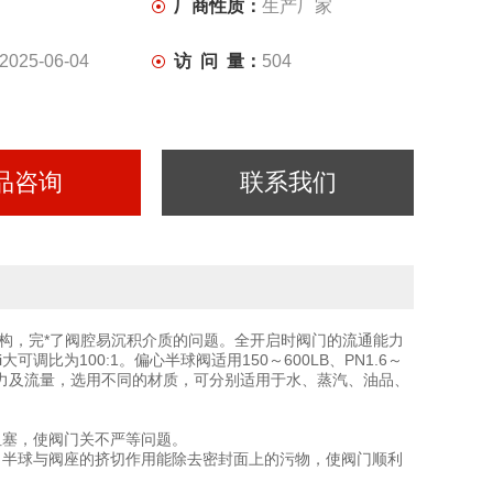
厂商性质：
生产厂家
2025-06-04
访 问 量：
504
品咨询
联系我们
结构，完*了阀腔易沉积介质的问题。全开启时阀门的流通能力
比为100:1。偏心半球阀适用150～600LB、PN1.6～
的压力及流量，选用不同的材质，可分别适用于水、蒸汽、油品、
阻塞，使阀门关不严等问题。
，半球与阀座的挤切作用能除去密封面上的污物，使阀门顺利