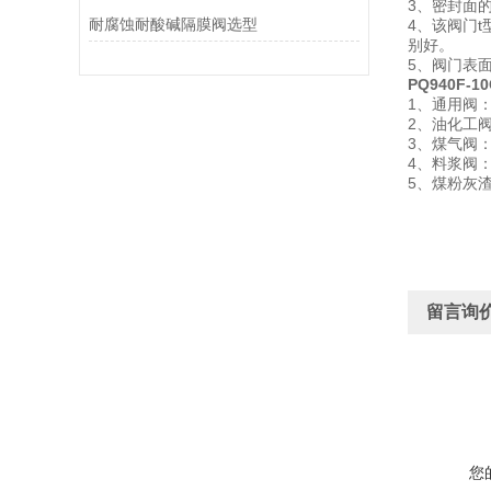
3、密封面
耐腐蚀耐酸碱隔膜阀选型
4、该阀门
别好。
5、阀门表
PQ940F-
1、通用阀
2、油化工
3、煤气阀：
4、料浆阀
5、煤粉灰
留言询
您