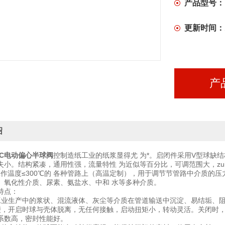
产品型号：
更新时间：
产
绍
10C电动偏心半球阀
控制造纸工业的纸浆显得尤 为*。启闭件采用V型球缺
小。结构紧凑，通用性强，流量特性 为近似等百分比，可调范围大，zui大可调
a，工作温度≤300℃的 各种管路上（高温定制），用于调节节管路中介质
、氧化性介质、尿素、氨盐水、中和 水等多种介质。
特点：
工业生产中的浆状、混流液体、灰尘等介质在管道输送中沉淀、易结垢、
便，开启时球与壳体脱离，无任何接触，启动扭矩小，转动灵活。关闭时
系数高，密封性能好。