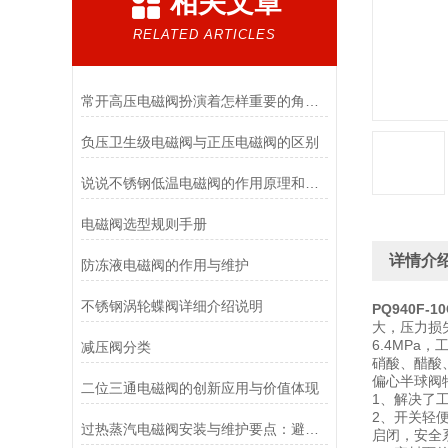
相关文章
RELATED ARTICLES
常开高压电磁阀扮演着怎样重要的角色？
负压卫生级电磁阀与正压电磁阀的区别
说说不锈钢低温电磁阀的作用原理和应用场景
电磁阀选型规则手册
详情介
防冻液电磁阀的作用与维护
不锈钢涡轮蝶阀详细介绍说明
PQ940F-
大，压力损失
6.4MP
减压阀分类
硝酸、醋酸
偏心半球阀
二位三通电磁阀的创新应用与价值体现
1、解决了
2、开关轻
过热蒸汽电磁阀安装与维护要点：避免热应力、确保密封性能
启闭，安全