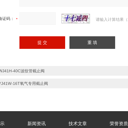
验证码：
请输入计算结果（
WJ41H-40C波纹管截止阀
YJ41W-16T氧气专用截止阀
示
新闻资讯
技术文章
荣誉资质