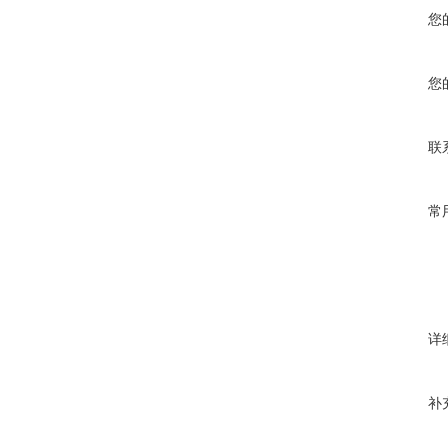
您
您
联
常
详
补