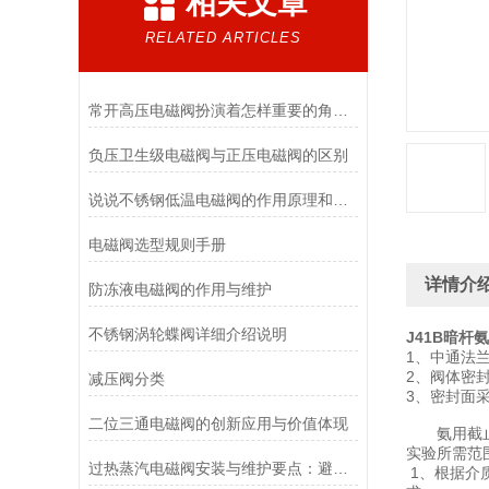
相关文章
RELATED ARTICLES
常开高压电磁阀扮演着怎样重要的角色？
负压卫生级电磁阀与正压电磁阀的区别
说说不锈钢低温电磁阀的作用原理和应用场景
电磁阀选型规则手册
详情介
防冻液电磁阀的作用与维护
不锈钢涡轮蝶阀详细介绍说明
J41B暗杆
1、中通法
2、阀体密
减压阀分类
3、密封面
二位三通电磁阀的创新应用与价值体现
氨用截止阀
实验所需范
过热蒸汽电磁阀安装与维护要点：避免热应力、确保密封性能
1、根据介