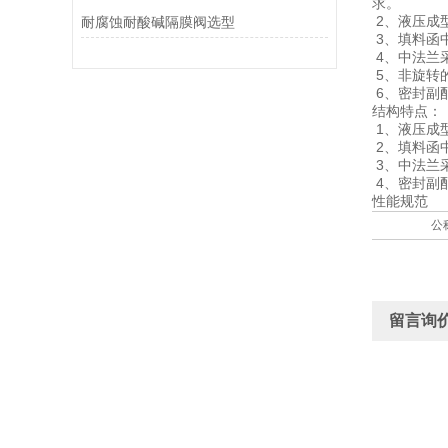
求。
2、液压成
耐腐蚀耐酸碱隔膜阀选型
3、填料函
4、中法兰
5、非旋转
6、密封副
结构特点：
1、液压成
2、填料函
3、中法兰
4、密封副
性能规范
公
留言询