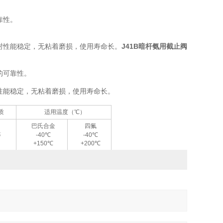
靠性。
。
封性能稳定，无粘着磨损，使用寿命长。
J41B暗杆氨用截止阀
的可靠性。
性能稳定，无粘着磨损，使用寿命长。
质
适用温度（℃）
巴氏合金
四氟
、
等
-40℃
-40℃
+150℃
+200℃