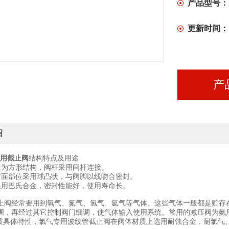
产品型号：
更新时间：
产
绍
氨用截止阀
结构特点及用途
兰为方形结构，阀杆采用间杆连接。
封面部位采用球凸状，与阀脚以线吻合密封。
采用巴氏合金，密封性能好，使用寿命长。
经常要用到氧气、氮气、氢气、氩气等气体。这些气体一般都是贮存在
围，再经过其它控制阀门细调，使气体输入使用系统。常用的减压阀为氨
质具体特性，氯气专用波纹管截止阀在阀体材质上选用耐蚀合金，耐氯气、