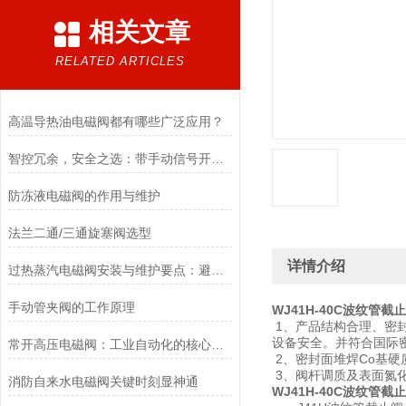
相关文章
RELATED ARTICLES
高温导热油电磁阀都有哪些广泛应用？
智控冗余，安全之选：带手动信号开关电磁阀，双模驱动的可靠保障
防冻液电磁阀的作用与维护
法兰二通/三通旋塞阀选型
详情介绍
过热蒸汽电磁阀安装与维护要点：避免热应力、确保密封性能
手动管夹阀的工作原理
WJ41H-40C波纹管截
1、产品结构合理、密
设备安全。并符合国际
常开高压电磁阀：工业自动化的核心元件
2、密封面堆焊Co基
3、阀杆调质及表面氮
消防自来水电磁阀关键时刻显神通
WJ41H-40C波纹管截