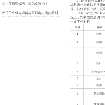
J41H波纹管截止阀
水下专用电磁阀一般怎么驱动？
填料密封老化快易泄露
境。波纹管截止阀广泛
负压卫生级电磁阀与正压电磁阀的区别
J41H/W 型 PN1
况上，却断或接通调节
主要零件材料
序号
名称
1
阀体
阀瓣
2
轴销
3
阀杆
4
5
波纹管组
6
垫片
7
阀盖
双头螺栓
8
六角螺母
9