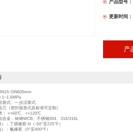
产品型号：
更新时间：
产
绍
15~DN600mm
1~1.6MPa
活塞式、一步活塞式
法兰（密封面形式及标准可定制）
 <+60℃、<+120℃
合金，铸钢WCB、不锈钢304、316/316L
）：丁腈橡胶-N（-50°至225°F）
）：氟橡胶（0°至400°F）