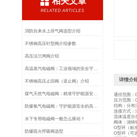
相关文章
RELATED ARTICLES
消防自来水上排气阀选型介绍
不锈钢高压针型阀介绍参数
高压法兰闸阀介绍
高温蒸汽电磁阀：工业领域的安全守护者与能源效率提升者
详情介
不锈钢高压止回阀（逆止阀）介绍
煤气天然气电磁阀：精准守护能源安全的“调控卫士”
通径范围：DN
压力范围：0.
结构：分布
防爆氢气电磁阀：守护能源安全的高效能壁垒
连接方式：
流体温度分类：
水下专用电磁阀一般怎么驱动？
阀体：浇铸铝
O型环（标准
防爆阻火呼吸阀选型
O型环（可选