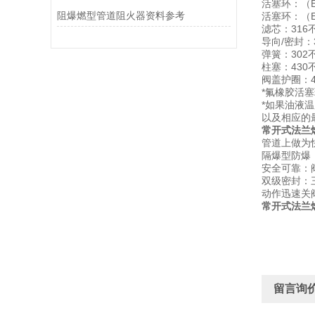
活塞环：（EH4
阻爆燃型管道阻火器资料参考
活塞环：（E
滤芯：316
导向/密封：30
弹簧：302
柱塞：430
阀盖护圈：4
*氟橡胶活
*如果油液温
以及相应的
常开式法兰
管道上做为
隔爆型防爆
安全可靠：
双级密封：
动作迅速关
常开式法兰
留言询