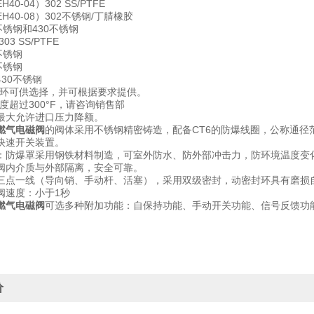
0-04）302 SS/PTFE
H40-08）302不锈钢/丁腈橡胶
不锈钢和430不锈钢
3 SS/PTFE
不锈钢
不锈钢
30不锈钢
塞环可供选择，并可根据要求提供。
度超过300°F，请咨询销售部
最大允许进口压力降额。
燃气电磁阀
的阀体采用不锈钢精密铸造，配备CT6的防爆线圈，公称通径范
快速开关装置。
：防爆罩采用钢铁材料制造，可室外防水、防外部冲击力，防环境温度变
阀内介质与外部隔离，安全可靠。
三点一线（导向销、手动杆、活塞），采用双级密封，动密封环具有磨损
阀速度：小于1秒
燃气电磁阀
可选多种附加功能：自保持功能、手动开关功能、信号反馈功
价