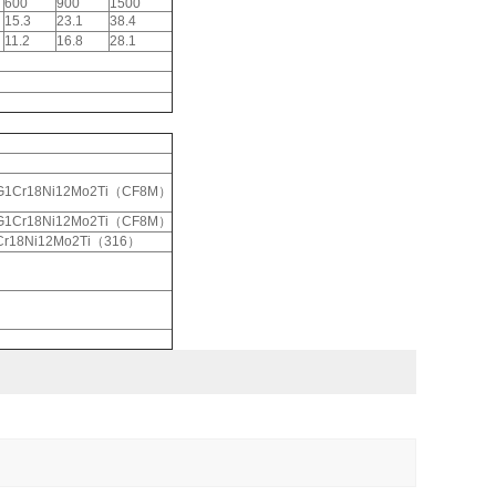
600
900
1500
15.3
23.1
38.4
11.2
16.8
28.1
）
G1Cr18Ni12Mo2Ti（CF8M）
G1Cr18Ni12Mo2Ti（CF8M）
Cr18Ni12Mo2Ti（316）