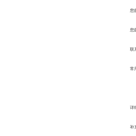
您
您
联
常
详
补