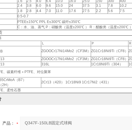
1.6
2.5
4.0
6.4
10.0
16.0
25.0
150
300
400
2.4
3.8
6.0
9.6
15.0
24
37.5
3.1
7.8
10.2
1.8
2.8
4.4
7.0
11.0
17.6
27.5
2.2
5.6
7.5
0.5-0.7
PTEE≤150℃ PPL E≤300℃ 碳纤≤350℃
C：水、油、蒸气 P：硝酸类（温度≤200℃ ） R：醋酸类（温度≤200℃ 
质
料
Ｌ
Ｐ
Ｒ
ZGOOCr17Ni14Mo2（CF3M）
ZG1Cr18Ni9Ti（CF8）
Z
B
r13
ZGOOCr17Ni14Mo2（CF3M）
ZG1Cr18Ni9Ti（CF8）
Z
r13
316L
1Cr18Ni9Ti（304）
1
TFE、碳素纤维＋PTFE、对位聚苯
 35CrMoA（B7）
2Cr13（420） 1Cr18Ni9 1Cr17Ni2（431）
（2H）
TFE、柔性石墨
价
产品：