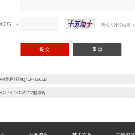
验证码：
请输入计算结果（
API美标球阀Q41F-150LB
VQ47H-16C法兰V型球阀
示
新闻资讯
技术文章
荣誉资质