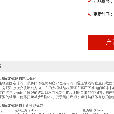
产品型号：
更新时间：
产
绍
50LB固定式球阀
产品概述
接锻钢固定球阀，系将阀体在两阀座部位沿与阀门通道轴线相垂直的截面
、分配和改变介质流动方向。它的大枢轴结构保证在高压下准确的球体中
推向球体，保证了良好的进出口双向密封性能；利用自带的排放阀，阀体
系数的轴承，使得扭矩减少到较小，便于阀门启闭；阀杆与阀体有效的接
50LB固定式球阀
主要性能规范
公称压力（Mpa）
压力级（Class）
a）