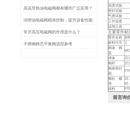
强度试验
高温导热油电磁阀都有哪些广泛应用？
密封试验
气密试验
润滑油电磁阀精准控制，提升设备性能
工作温度
适用介质
常开高压电磁阀的作用是什么？
主要零件材
零件名称
材
材料代号
Ｃ
不锈钢静态平衡阀选型参考
阀体 阀
WC
盖
球体
2C
阀杆
2C
阀座密封
P
面
螺柱 螺
35
母
45
填料
P
留言询