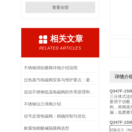
查看全部
相关文章
RELATED ARTICLES
不锈钢涡轮蝶阀详细介绍说明
详情介
过热蒸汽电磁阀安装与维护要点：避免热应力、确保密封性能
Q347F-1
说说不锈钢低温电磁阀的作用原理和应用场景
三分体式连
要用于切断
不锈钢法兰球阀介绍
构，将阀座
漏；低磨擦
信号反馈电磁阀：精确控制与优化
Q347F-1
耐腐蚀耐酸碱隔膜阀选型
试验压力（Mp