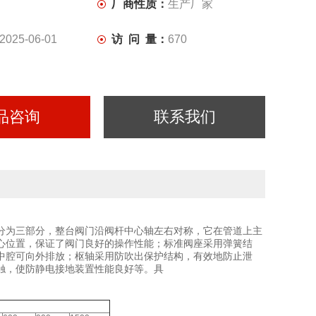
厂商性质：
生产厂家
2025-06-01
访 问 量：
670
品咨询
联系我们
分为三部分，整台阀门沿阀杆中心轴左右对称，它在管道上主
心位置，保证了阀门良好的操作性能；标准阀座采用弹簧结
中腔可向外排放；枢轴采用防吹出保护结构，有效地防止泄
触，使防静电接地装置性能良好等。具