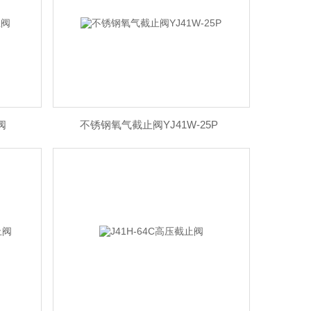
阀
不锈钢氧气截止阀YJ41W-25P