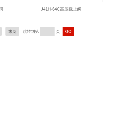
阀
J41H-64C高压截止阀
末页
跳转到第
页