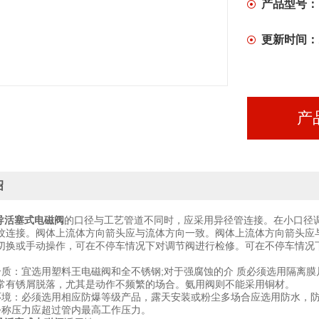
产品型号：
更新时间：
产
绍
先导活塞式电磁阀
的口径与工艺管道不同时，应采用异径管连接。在小口径
纹连接。阀体上流体方向箭头应与流体方向一致。阀体上流体方向箭头应
切换或手动操作，可在不停车情况下对调节阀进行检修。可在不停车情况
介质：宜选用塑料王电磁阀和全不锈钢;对于强腐蚀的介 质必须选用隔离
常有锈屑脱落，尤其是动作不频繁的场合。氨用阀则不能采用铜材。
环境：必须选用相应防爆等级产品，露天安装或粉尘多场合应选用防水，
公称压力应超过管内最高工作压力。