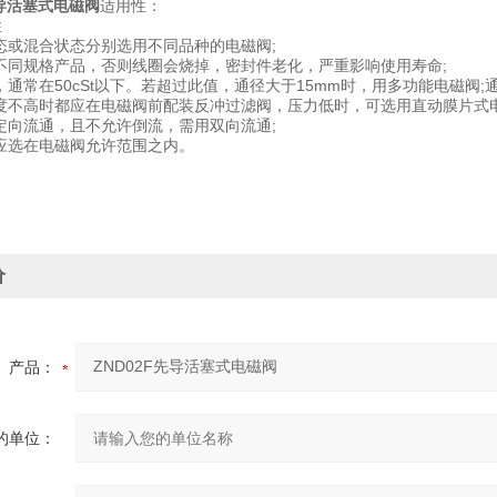
先导活塞式电磁阀
适用性：
性
液态或混合状态分别选用不同品种的电磁阀;
度不同规格产品，否则线圈会烧掉，密封件老化，严重影响使用寿命;
，通常在50cSt以下。若超过此值，通径大于15mm时，用多功能电磁阀
洁度不高时都应在电磁阀前配装反冲过滤阀，压力低时，可选用直动膜片式电
是定向流通，且不允许倒流，需用双向流通;
度应选在电磁阀允许范围之内。
价
产品：
的单位：