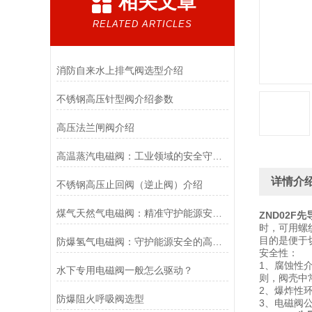
相关文章
RELATED ARTICLES
消防自来水上排气阀选型介绍
不锈钢高压针型阀介绍参数
高压法兰闸阀介绍
高温蒸汽电磁阀：工业领域的安全守护者与能源效率提升者
详情介
不锈钢高压止回阀（逆止阀）介绍
煤气天然气电磁阀：精准守护能源安全的“调控卫士”
ZND02F
时，可用螺
目的是便于
防爆氢气电磁阀：守护能源安全的高效能壁垒
安全性：
1、腐蚀性
水下专用电磁阀一般怎么驱动？
则，阀壳中
2、爆炸性
防爆阻火呼吸阀选型
3、电磁阀