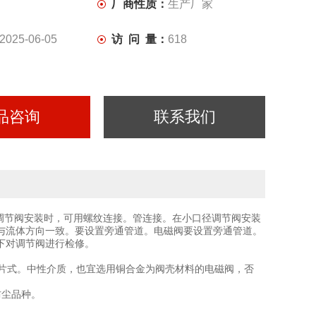
厂商性质：
生产厂家
2025-06-05
访 问 量：
618
品咨询
联系我们
调节阀安装时，可用螺纹连接。管连接。在小口径调节阀安装
与流体方向一致。要设置旁通管道。电磁阀要设置旁通管道。
下对调节阀进行检修。
膜片式。中性介质，也宜选用铜合金为阀壳材料的电磁阀，否
防尘品种。