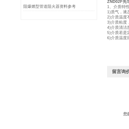
ZND02F
阻爆燃型管道阻火器资料参考
1、介质特
1)质气，
2)介质温
3)介质粘度
4)介质清
5)介质若
6)介质温
留言询
您