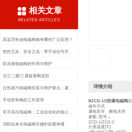
相关文章
RELATED ARTICLES
高温导热油电磁阀都有哪些广泛应用？
智控冗余，安全之选：带手动信号开关电磁阀，双模驱动的可靠保障
防冻液电磁阀的作用与维护
法兰二通/三通旋塞阀选型
详情介绍
过热蒸汽电磁阀安装与维护要点：避免热应力、确保密封性能
手动管夹阀的工作原理
BZCD-1/2防爆电磁阀
操作方式
通电常开、断电关闭
常开高压电磁阀：工业自动化的核心元件
参数↓型号→
ZCD-1/ZCD-2
消防自来水电磁阀关键时刻显神通
介质温度[℃]