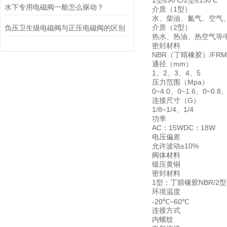
1型≤90℃/2型≤150℃
水下专用电磁阀一般怎么驱动？
介质（1型）
水、柴油、氮气、空气
介质（2型）
负压卫生级电磁阀与正压电磁阀的区别
热水、热油、热空气等
密封材料
NBR（丁晴橡胶）/FR
通径（mm）
1、2、3、4、5
压力范围（Mpa）
0~4.0、0~1.6、0~0.8、
连接尺寸（G）
1/8~1/4、1/4
功率
AC：15WDC：18W
电压偏差
允许波动±10%
阀体材料
锻压黄铜
密封材料
1型：丁腈橡胶NBR/2
环境温度
-20℃~60℃
连接方式
内螺纹