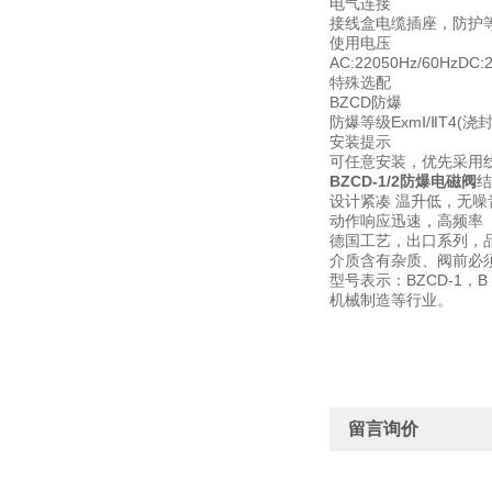
电气连接
接线盒电缆插座，防护等级
使用电压
AC:22050Hz/60HzD
特殊选配
BZCD防爆
防爆等级ExmⅠ/ⅡT4(浇封
安装提示
可任意安装，优先采用
BZCD-1/2防爆电磁阀
结
设计紧凑 温升低，无噪
动作响应迅速，高频率
德国工艺，出口系列，
介质含有杂质、阀前必
型号表示：BZCD-1
机械制造等行业。
留言询价