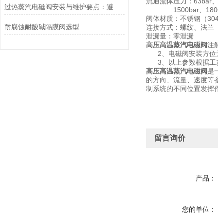
流通流体压力：63bar、100
过热蒸汽电磁阀安装与维护要点：避免热应力、确保密封性能
1500bar、1800bar
阀体材质：不锈钢（304、
耐腐蚀耐酸碱隔膜阀选型
连接方式：螺纹、法兰
泄漏量：零泄漏
高压高温蒸汽电磁阀
注
2、电磁阀安装方位无
3、以上参数根据工
高压高温蒸汽电磁阀
是
的方向、流量、速度等
制系统的不同位置发挥
留言询价
产品：
您的单位：