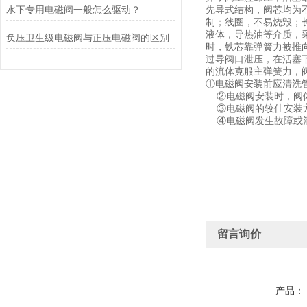
水下专用电磁阀一般怎么驱动？
先导式结构，阀芯均为
制；线圈，不易烧毁；
液体，导热油等介质，
负压卫生级电磁阀与正压电磁阀的区别
时，铁芯靠弹簧力被推
过导阀口泄压，在活塞
的流体克服主弹簧力，
①电磁阀安装前应清洗
②电磁阀安装时，阀体
③电磁阀的较佳安装方
④电磁阀发生故障或清
留言询价
产品：