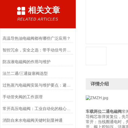
相关文章
RELATED ARTICLES
高温导热油电磁阀都有哪些广泛应用？
智控冗余，安全之选：带手动信号开关电磁阀，双模驱动的可靠保障
防冻液电磁阀的作用与维护
法兰二通/三通旋塞阀选型
详情介绍
过热蒸汽电磁阀安装与维护要点：避免热应力、确保密封性能
手动管夹阀的工作原理
常开高压电磁阀：工业自动化的核心元件
车载两位二通电磁阀
常
导阀芯靠弹簧复位，先
消防自来水电磁阀关键时刻显神通
常开：当线圈通电时，
开，阀上腔卸压，活塞