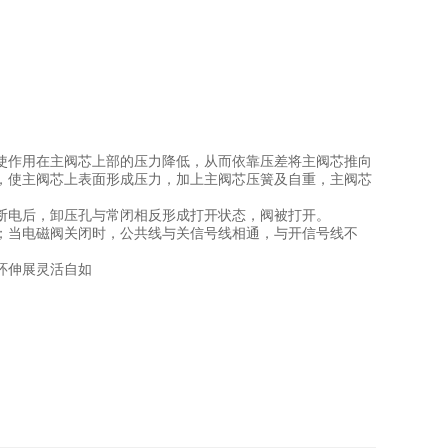
使作用在主阀芯上部的压力降低，从而依靠压差将主阀芯推向
，使主阀芯上表面形成压力，加上主阀芯压簧及自重，主阀芯
断电后，卸压孔与常闭相反形成打开状态，阀被打开。
；当电磁阀关闭时，公共线与关信号线相通，与开信号线不
环伸展灵活自如