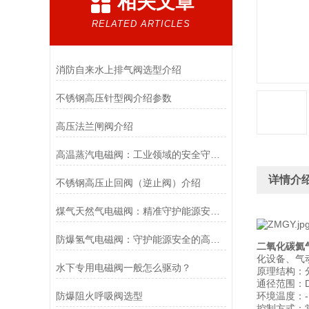
相关文章
RELATED ARTICLES
消防自来水上排气阀选型介绍
不锈钢高压针型阀介绍参数
高压法兰闸阀介绍
高温蒸汽电磁阀：工业领域的安全守护者与能源效率提升者
详情介
不锈钢高压止回阀（逆止阀）介绍
煤气天然气电磁阀：精准守护能源安全的“调控卫士”
防爆氢气电磁阀：守护能源安全的高效能壁垒
二氧化碳氦
化设备、气
水下专用电磁阀一般怎么驱动？
原理结构：
通径范围：DN
防爆阻火呼吸阀选型
环境温度：-10
控制方式：