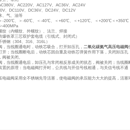
C380V、AC220V、AC127V、AC36V、AC24V
DC110V、DC36V、DC24V、DC12V
水、气、油等
200℃、＞-60℃、＜-40℃、＜+60℃、＜+120℃、＜+200℃＜+350℃
400MPa
螺纹（内螺纹、外螺纹）、法兰、焊接
防爆铁罩三芯双护套电缆（引线式、封闭式）
锈钢（304、316、316L）
阀，当线圈通电时，动铁芯吸合，打开卸压孔，
二氧化碳氦气高压电磁阀
打开；当线圈断电后，动铁芯因自重及动铁芯弹簧作用下落，关闭卸压孔
，阀被关闭。
阀，当线圈通电后，卸压孔与常闭相反形成关闭状态，阀被关闭；当线圈
装置的原理：当电磁阀打开时，公共线与开信号线相通，与关信号线不通
压电磁阀采用全不锈钢先导活塞，使电磁阀的承压能力大大的提高，活塞