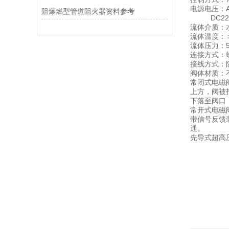
电源电压：A
阻爆燃型管道阻火器资料参考
DC220V、
流体介质：
流体温度：＞-
流体压力：5~
连接方式：
接线方式：
阀体材质：不
常闭式电磁
上方，阀被
下落至阀口
常开式电磁
带信号反馈
通。
先导式超高