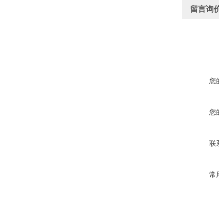
留言询
您
您
联
常