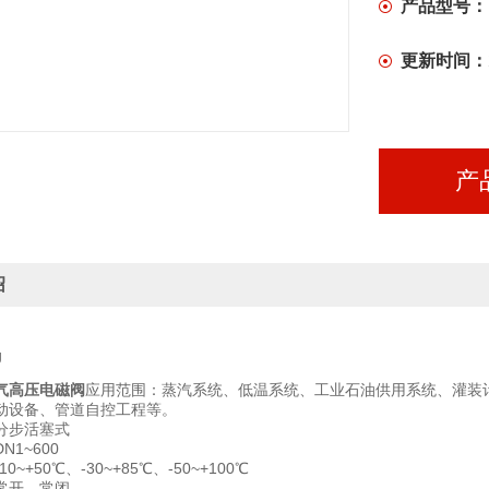
产品型号：
更新时间：
产
绍
气高压电磁阀
应用范围：蒸汽系统、低温系统、工业石油供用系统、灌装
动设备、管道自控工程等。
分步活塞式
1~600
~+50℃、-30~+85℃、-50~+100℃
常开、常闭