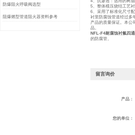
4、抗渗透：选用的树脂
防爆阻火呼吸阀选型
5、整体模压烧结工艺
6、采用了标准化尺寸
阻爆燃型管道阻火器资料参考
衬里防腐蚀管道经过多
产品的质量保证。本公
品。
NFL-F4耐腐蚀衬氟四通
的防腐管。
留言询价
产品：
您的单位：