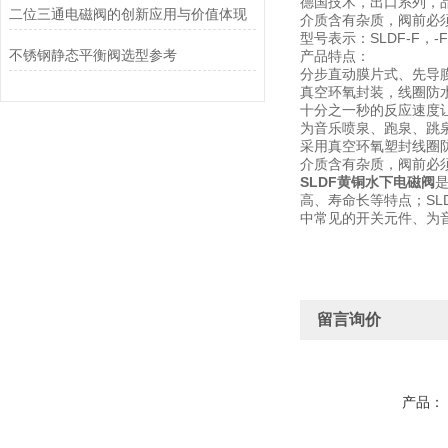
德国技术，出口系列，
二位三通电磁阀的创新应用与价值体现
介质含有杂质，阀前必须
型号表示：SLDF-F，
不锈钢静态平衡阀选型参考
产品特点：
分步直动膜片式、先导
真空环氧封装，线圈防
十分之一秒的反应速度
为音乐喷泉、跑泉、跳
采用真空环氧塑封线圈
介质含有杂质，阀前必须
SLDF黄铜水下电磁阀
高、寿命长等特点；SL
中常见的开关元件、为
留言询价
产品：