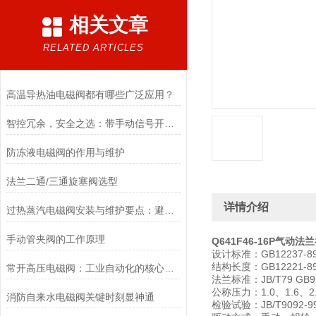
相关文章
RELATED ARTICLES
高温导热油电磁阀都有哪些广泛应用？
智控冗余，安全之选：带手动信号开关电磁阀，双模驱动的可靠保障
防冻液电磁阀的作用与维护
法兰二通/三通旋塞阀选型
详情介绍
过热蒸汽电磁阀安装与维护要点：避免热应力、确保密封性能
手动管夹阀的工作原理
Q641F46-16P气动
设计标准：GB12237-8
结构长度：GB12221-89
常开高压电磁阀：工业自动化的核心元件
法兰标准：JB/T79 GB911
公称压力：1.0、1.6、2.
消防自来水电磁阀关键时刻显神通
检验试验：JB/T9092