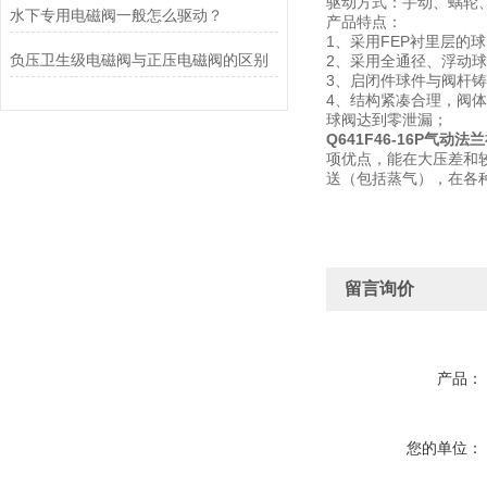
驱动方式：手动、蜗轮
水下专用电磁阀一般怎么驱动？
产品特点：
1、采用FEP衬里层的
负压卫生级电磁阀与正压电磁阀的区别
2、采用全通径、浮动
3、启闭件球件与阀杆
4、结构紧凑合理，阀体
球阀达到零泄漏；
Q641F46-16P气动
项优点，能在大压差和
送（包括蒸气），在各种
留言询价
产品：
您的单位：