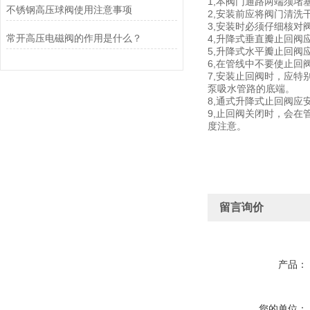
1,本阀门通路两端须
不锈钢高压球阀使用注意事项
2,安装前应将阀门清洗
3,安装时必须仔细核对
常开高压电磁阀的作用是什么？
4,升降式垂直瓣止回阀
5,升降式水平瓣止回阀
6,在管线中不要使止
7,安装止回阀时，应
泵吸水管路的底端。
8,通式升降式止回阀应
9,止回阀关闭时，会
度注意。
留言询价
产品：
您的单位：