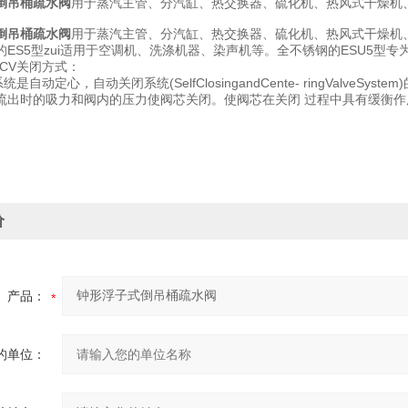
倒吊桶疏水阀
用于蒸汽主管、分汽缸、热交换器、硫化机、热风式干燥机
倒吊桶疏水阀
用于蒸汽主管、分汽缸、热交换器、硫化机、热风式干燥机
的ES5型zui适用于空调机、洗涤机器、染声机等。全不锈钢的ESU5型
CV关闭方式：
统是自动定心，自动关闭系统(SelfClosingandCente- ringVal
流出时的吸力和阀内的压力使阀芯关闭。使阀芯在关闭 过程中具有缓衡
价
产品：
的单位：