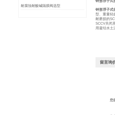
钟形浮子式
耐腐蚀耐酸碱隔膜阀选型
钟形浮子式
型、重量轻
耐磨损的SC
SCCV关闭系
用凝结水土
留言询
您