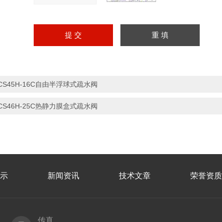
CS45H-16C自由半浮球式疏水阀
CS46H-25C热静力膜盒式疏水阀
示
新闻资讯
技术文章
荣誉资质
传真