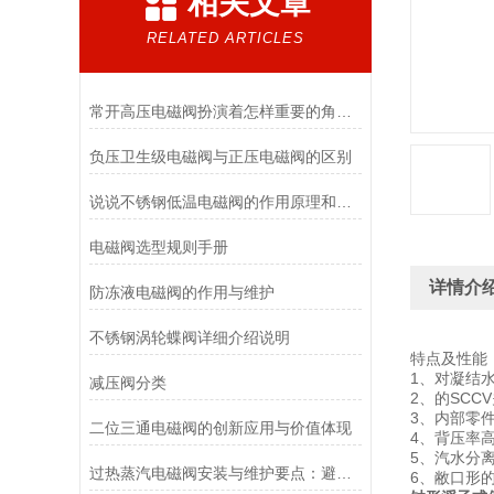
相关文章
RELATED ARTICLES
常开高压电磁阀扮演着怎样重要的角色？
负压卫生级电磁阀与正压电磁阀的区别
说说不锈钢低温电磁阀的作用原理和应用场景
电磁阀选型规则手册
详情介
防冻液电磁阀的作用与维护
不锈钢涡轮蝶阀详细介绍说明
特点及性能
1、对凝结
减压阀分类
2、的SC
3、内部零
二位三通电磁阀的创新应用与价值体现
4、背压率高
5、汽水分
过热蒸汽电磁阀安装与维护要点：避免热应力、确保密封性能
6、敝口形