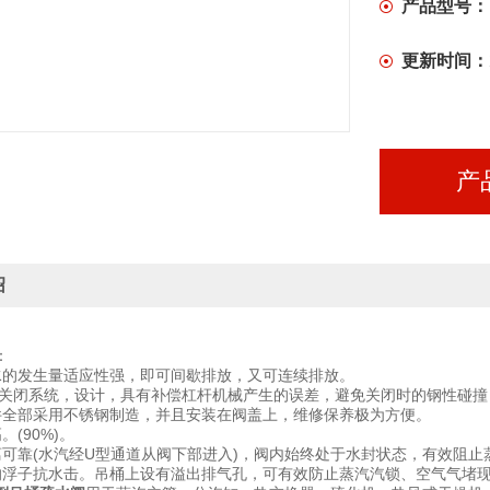
产品型号：
更新时间：
产
绍
：
水的发生量适应性强，即可间歇排放，又可连续排放。
CV关闭系统，设计，具有补偿杠杆机械产生的误差，避免关闭时的钢性碰
件全部采用不锈钢制造，并且安装在阀盖上，维修保养极为方便。
。(90%)。
离可靠(水汽经U型通道从阀下部进入)，阀内始终处于水封状态，有效阻止
的浮子抗水击。吊桶上设有溢出排气孔，可有效防止蒸汽汽锁、空气气堵现