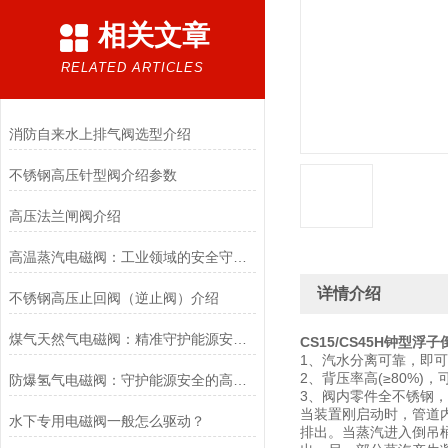
相关文章
RELATED ARTICLES
消防自来水上排气阀选型介绍
不锈钢高压针型阀介绍参数
高压法兰闸阀介绍
高温蒸汽电磁阀：工业领域的安全守护者与能源效率提升者
详情介绍
不锈钢高压止回阀（逆止阀）介绍
煤气天然气电磁阀：精准守护能源安全的“调控卫士”
CS15/CS45H钟型浮
1、汽水分离可靠，即
2、背压率高(≥80%)
防爆氢气电磁阀：守护能源安全的高效能壁垒
3、阀内零件全不锈钢
当装置刚启动时，管道
水下专用电磁阀一般怎么驱动？
排出。当蒸汽进入倒吊