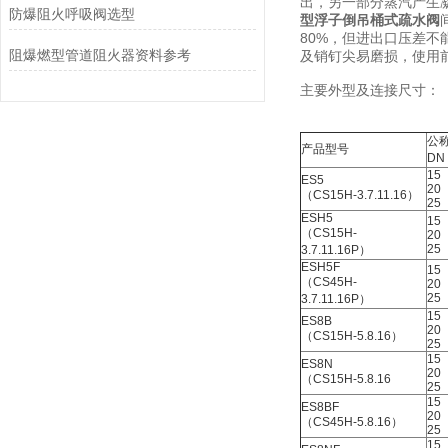
出，另一部分蒸汽产生
防爆阻火呼吸阀选型
型浮子倒吊桶式疏水阀
80%，但进出口压差不
阻爆燃型管道阻火器资料参考
及销钉尖易磨损，使用
主要外型及连接尺寸：
公
产品型号
DN
15
ES5
20
（CS15H-3.7.11.16）
25
ESH5
15
（CS15H-
20
25
3.7.11.16P）
ESH5F
15
（CS45H-
20
25
3.7.11.16P）
15
ES8B
20
（CS15H-5.8.16）
25
15
ES8N
20
（CS15H-5.8.16
25
15
ES8BF
20
（CS45H-5.8.16）
25
15