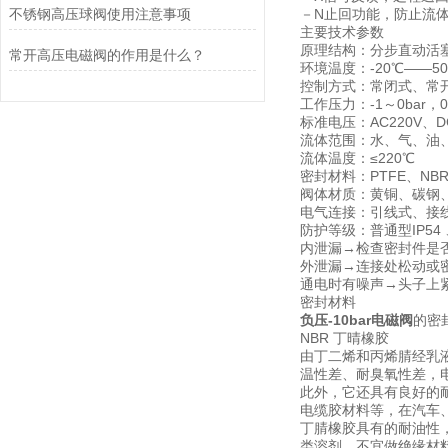
不锈钢高压球阀使用注意事项
－N止回功能，防止流
主要技术参数
原理结构：分步直动活
常开高压电磁阀的作用是什么？
环境温度：-20℃——5
控制方式：常闭式、常开
工作压力：-1～0bar，0～
标准电压：AC220V、D
流体范围：水、气、油
流体温度：≤220℃
密封材料：PTFE、NB
阀体材质：黄铜、碳钢
电气连接：引线式、接
防护等级：普通型IP54 
内泄漏→检查密封件是
外泄漏→连接处松动或
通电时有噪声→头子上
密封材料
负压-10bar电磁阀
的密
NBR 丁晴橡胶
由丁二烯和丙烯腈经乳
温性差、耐臭氧性差，
此外，它还具有良好的
电缆胶材料等，在汽车
丁腈橡胶具有的耐油性
类溶剂，不宜做绝缘材