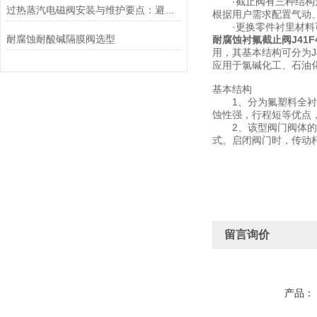
·截止阀有三种结构形
过热蒸汽电磁阀安装与维护要点：避免热应力、确保密封性能
根据用户需求配置气动
·更换零件衬里材料
耐腐蚀耐酸碱隔膜阀选型
耐腐蚀衬氟截止阀J41F4
用，其基本结构可分为J
应用于氯碱化工、石油
基本结构
1、分为氟塑料全衬里J
蚀性强，行程短等优点
2、该型阀门阀体的中
式。启闭阀门时，传动
留言询价
产品：