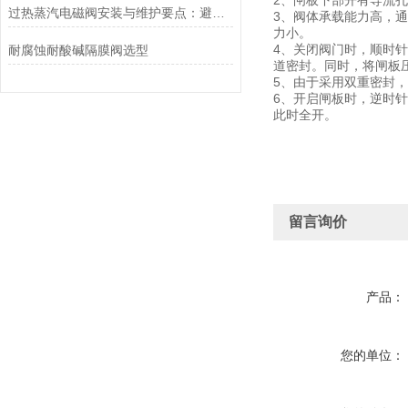
2、闸板下部开有导流
过热蒸汽电磁阀安装与维护要点：避免热应力、确保密封性能
3、阀体承载能力高，
力小。
4、关闭阀门时，顺时
耐腐蚀耐酸碱隔膜阀选型
道密封。同时，将闸板
5、由于采用双重密封
6、开启闸板时，逆时
此时全开。
留言询价
产品：
您的单位：