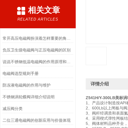
相关文章
RELATED ARTICLES
常开高压电磁阀扮演着怎样重要的角色？
负压卫生级电磁阀与正压电磁阀的区别
说说不锈钢低温电磁阀的作用原理和应用场景
电磁阀选型规则手册
详情介绍
防冻液电磁阀的作用与维护
不锈钢涡轮蝶阀详细介绍说明
Z541H/Y-300LB美标
1、产品设计制造按AP
2、600Lb以上闸板
减压阀分类
3、阀杆经调质和表面
4、采用楔式弹性闸板
二位三通电磁阀的创新应用与价值体现
5、阀体材料品种齐全