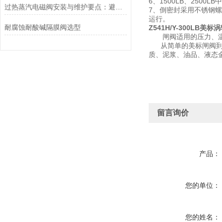
6、1500LB、25
过热蒸汽电磁阀安装与维护要点：避免热应力、确保密封性能
7、倒密封采用不锈钢
运行。
耐腐蚀耐酸碱隔膜阀选型
Z541H/Y-300LB美标
闸阀适用的压力、温
从
简单
的美标闸阀
质、泥浆、油品、液态
留言询价
产品：
您的单位：
您的姓名：