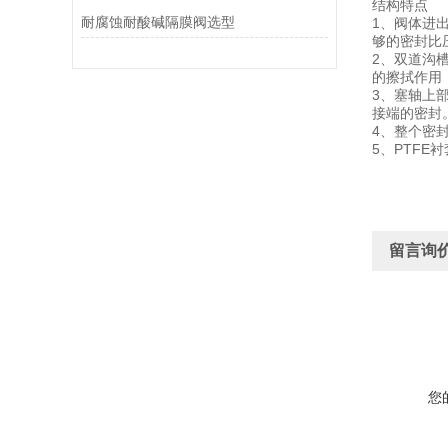
结构特点
耐腐蚀耐酸碱隔膜阀选型
1、阀体进
够的密封比
2、双道沟
的擦拭作用
3、塞轴上
接端的密封
4、整个密
5、PTF
留言询
您