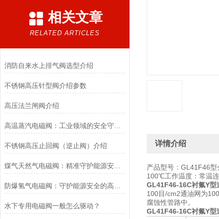
相关文章
RELATED ARTICLES
消防自来水上排气阀选型介绍
不锈钢高压针型阀介绍参数
高压法兰闸阀介绍
高温蒸汽电磁阀：工业领域的安全守护者与能源效率提升者
详情介绍
不锈钢高压止回阀（逆止阀）介绍
煤气天然气电磁阀：精准守护能源安全的“调控卫士”
产品型号：GL41F46
100℃工作温度：常温
GL41F46-16C衬氟Y
防爆氢气电磁阀：守护能源安全的高效能壁垒
100目/cm2通油网
腐蚀性管路中。
水下专用电磁阀一般怎么驱动？
GL41F46-16C衬氟Y