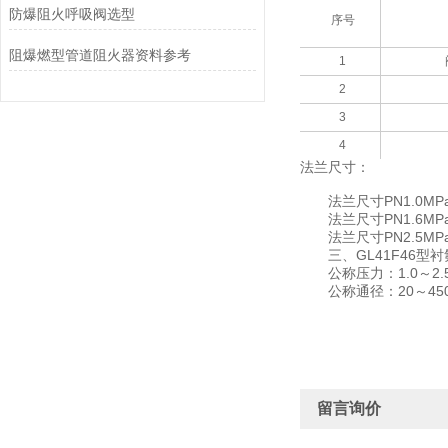
防爆阻火呼吸阀选型
序号
阻爆燃型管道阻火器资料参考
1
2
3
4
法兰尺寸：
法兰尺寸PN1.0MPa按
法兰尺寸PN1.6MPa按
法兰尺寸PN2.5MPa按
三、GL41F46型
公称压力：1.0～2.5
公称通径：20～45
留言询价