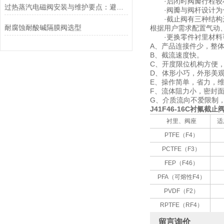
·启闭时阀瓣行程较小
过热蒸汽电磁阀安装与维护要点：避免热应力、确保密封性能
·阀瓣与阀杆设计为一
·截止阀有三种结构形
耐腐蚀耐酸碱隔膜阀选型
根据用户需求配置气动
·更换零件衬里材料
A、产品连接件少，整
B、截流速度快。
C、开度限位机构方便
D、体形小巧，外形美
E、操作简单，省力，
F、流体阻力小，密封
G、介质流向不爱限制
J41F46-16C衬氟截止
衬里、阀座
适
PTFE（F4）
PCTFE（F3）
FEP（F46）
PFA（可熔性F4）
PVDF（F2）
RPTFE（RF4）
留言询价