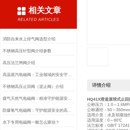
相关文章
RELATED ARTICLES
消防自来水上排气阀选型介绍
不锈钢高压针型阀介绍参数
高压法兰闸阀介绍
高温蒸汽电磁阀：工业领域的安全守护者与能源效率提升者
详情介绍
不锈钢高压止回阀（逆止阀）介绍
煤气天然气电磁阀：精准守护能源安全的“调控卫士”
HQ41X滑道滚球式止回
公称压力：1.0～1.6MP
公称通经：50～350mm
防爆氢气电磁阀：守护能源安全的高效能壁垒
适用介质：水及弱腐蚀性流体/P
适用温度：0～80℃
水下专用电磁阀一般怎么驱动？
法兰标准：GB/T 17241.6