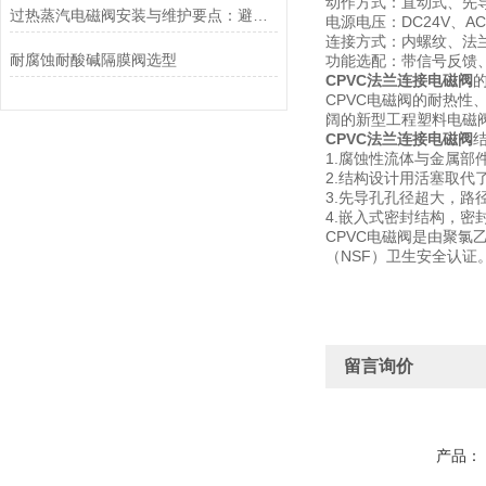
动作方式：直动式、先
过热蒸汽电磁阀安装与维护要点：避免热应力、确保密封性能
电源电压：DC24V、A
连接方式：内螺纹、法
耐腐蚀耐酸碱隔膜阀选型
功能选配：带信号反馈
CPVC法兰连接电磁阀
CPVC电磁阀的耐热性
阔的新型工程塑料电磁
CPVC法兰连接电磁阀
1.腐蚀性流体与金属部
2.结构设计用活塞取代
3.先导孔孔径超大，
4.嵌入式密封结构，密
CPVC电磁阀是由聚氯
（NSF）卫生安全认证
留言询价
产品：