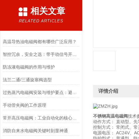
相关文章
RELATED ARTICLES
高温导热油电磁阀都有哪些广泛应用？
智控冗余，安全之选：带手动信号开关电磁阀，双模驱动的可靠保障
防冻液电磁阀的作用与维护
法兰二通/三通旋塞阀选型
详情介绍
过热蒸汽电磁阀安装与维护要点：避免热应力、确保密封性能
手动管夹阀的工作原理
不锈钢高温电磁阀
技术
常开高压电磁阀：工业自动化的核心元件
动作方式： 直动型、
控制方式： 常闭式、
消防自来水电磁阀关键时刻显神通
电源电压： AC24V、AC
防护型式： 普通型、