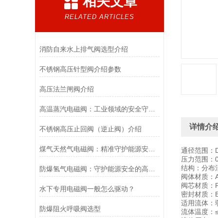
相关文章
RELATED ARTICLES
消防自来水上排气阀选型介绍
不锈钢高压针型阀介绍参数
高压法兰闸阀介绍
高温蒸汽电磁阀：工业领域的安全守护者与能源效率提升者
详情介
不锈钢高压止回阀（逆止阀）介绍
煤气天然气电磁阀：精准守护能源安全的“调控卫士”
通径范围：D
压力范围：0~
结构：分布
防爆氢气电磁阀：守护能源安全的高效能壁垒
阀体材质：A
阀芯材质：P
水下专用电磁阀一般怎么驱动？
密封材质：
适用流体：
防爆阻火呼吸阀选型
流体温度：≤