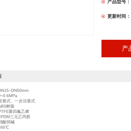
产品型号：
更新时间：
产
绍
N15~DN50mm
0.6MPa
活塞式、一步活塞式
BS树脂
TFE聚四氟乙烯
EPDM三元乙丙胶
弱酸弱碱
60℃