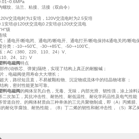
01~0.6MPa
内螺纹、法兰、粘接、活接（双由令）
20V交流电时为1安培，120V交流电时为2.5安培
.1安培@120伏交流电0.2安培@120伏交流电
“H"级
连续
式：通电开/断电闭、通电闭/断电开、通电打开/断电保持&通电关闭/断电
类：-10~+50℃、-30~+85℃、-50~+100℃、
：AC（380、220、110、24）V、
110、24、12）V
S塑料电磁阀
特点
属部件(动铁芯、弹簧)隔绝，实现了结构上真正的耐酸碱；
膜片，电磁阀使用寿命大大增长；
径超大，路径短且直，不易被颗粒物、沉淀物或流体中的结晶物堵塞 ；
封结构，密封性能更加可靠。
S塑料电磁阀
的阀体呈乳白色，无毒、无味，内部光滑、韧性强，涂上涂料
等二次加工，其抗冲击性、耐热性、耐低温性、耐化学药品性及电气性能
等管道自控。的阀体材质由三种单体的三元共聚物制成，即（A）丙烯腈、
腈的耐化学腐蚀、耐热性能，（B）丁二烯的韧性和耐冲击性，（S）苯乙