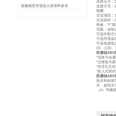
流体压力：0.
阻爆燃型管道阻火器资料参考
连接方式：
线圈
交流涌流：1
交流保持：0
绝缘：“F"级
负载：连续
可选控制方
可选环境温度分
可选电源电压
DC（220、
防腐蚀AB
*流体与金
*活塞取代
*先导孔孔
*嵌入式密
防腐蚀AB
热压和粘接
水、超纯水
（A）丙烯