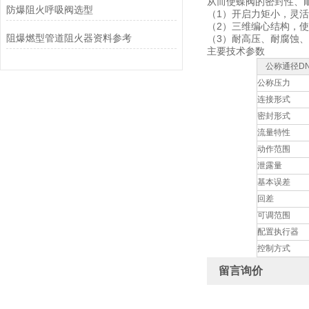
从而使蝶阀的密封性、
防爆阻火呼吸阀选型
（1）开启力矩小，灵
（2）三维编心结构，
阻爆燃型管道阻火器资料参考
（3）耐高压、耐腐蚀
主要技术参数
公称通径DN
公称压力
连接形式
密封形式
流量特性
动作范围
泄露量
基本误差
回差
可调范围
配置执行器
控制方式
留言询价