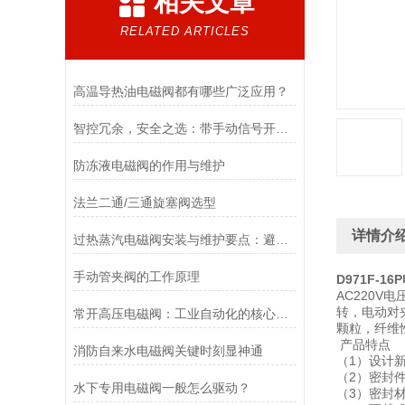
相关文章
RELATED ARTICLES
高温导热油电磁阀都有哪些广泛应用？
智控冗余，安全之选：带手动信号开关电磁阀，双模驱动的可靠保障
防冻液电磁阀的作用与维护
法兰二通/三通旋塞阀选型
详情介
过热蒸汽电磁阀安装与维护要点：避免热应力、确保密封性能
手动管夹阀的工作原理
D971F-
AC220V
转，电动对
常开高压电磁阀：工业自动化的核心元件
颗粒，纤维
产品特点
消防自来水电磁阀关键时刻显神通
（1）设计
（2）密封
水下专用电磁阀一般怎么驱动？
（3）密封