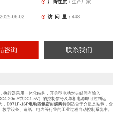
厂商性质：
生产厂家
2025-06-02
访 问 量：
448
品咨询
联系我们
，执行器采用一体化结构，开关型电动对夹蝶阀有输入
C4-20mA或DC1-5V）的控制信号及单相电源即可控制运
大，
D971F-16P电动四氟密封蝶阀
特别适合于介质是粘稠，含
、教学设备、造纸、电力等行业的工业过程自动控制系统中。