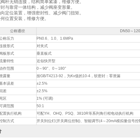
式阀杆无销连接，结构简单紧凑，维修方便。
密封与靠背一体结构，减少阀座变形量。
轴向定位装置，增强密封性、减少阀门扭矩。
任何位置安装，维修方便。
公称通径
DN50～12
公称压力
PN0.6、1.0、1.6MPa
连接形式
对夹式
阀板形式
垂直板式
流量特性
近似快开型
动作范围
0～90°、0～180°
泄露量
按GB/T4213-92，为Kv值的10-4，软密封：零泄漏
基本误差
±2.5%
回差
±2.5%
死区
1% (可调)
可调范围
50:1
配置执行机构
可配YH、OHQ、PSQ、3810R等系列角行程电动执行机构
控制方式
开关到位灯(开关两位控制)、智能调节(4～20mA模拟量信号控
价