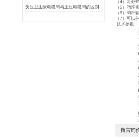
（4）两截
负压卫生级电磁阀与正压电磁阀的区别
（5）阀座
（6）阀杆
（7）可以
技术参数
留言询