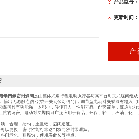
产品型号：
更新时间：
产
绍
16P电动四氟密封蝶阀
是由整体式角行程电动执行器与高平台对夹式蝶阀组成
电压, 输出无源触点信号(或开关到位灯信号)，调节型电动对夹蝶阀有输入（D
夹蝶阀具有功能强，体积小，轻便宜人，性能可靠，配套简单，流通能力
性质的场合。电动对夹蝶阀可广泛应用于食品、环保、轻工、石油、化工
新颖、合理、结构，重量轻，启闭迅速。
件可以更换，密封性能可靠达到双向密封零泄漏。
材料耐老化、耐腐蚀，使用寿命长等特点。