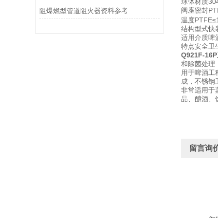
球体材质304
阀座密封PT
阻爆燃型管道阻火器资料参考
温度PTFE≤
结构型式快
适用介质啤
特点安全卫
Q921F-1
和除菌处理
用于啤酒工
成，不锈钢
非常适用于
品、酿酒、
留言询