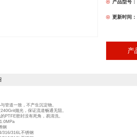
产品型号：
更新时间：
产
绍
小与管道一致，不产生沉淀物。
240Grit抛光，保证流道畅通无阻。
包的PTFE密封没有死角，易清洗。
.0MPa
锈钢
/316/316L不锈钢