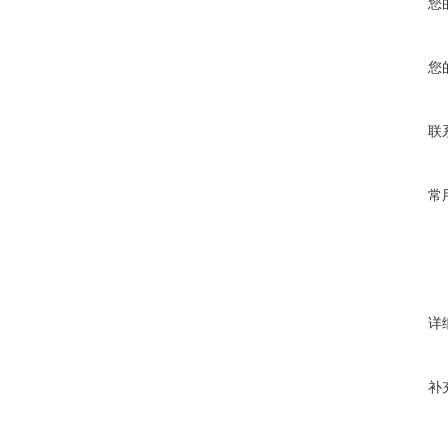
您
您
联
常
详
补