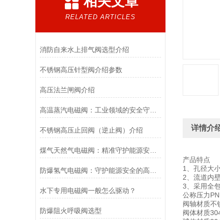
相关文章
RELATED ARTICLES
消防自来水上排气阀选型介绍
不锈钢高压针型阀介绍参数
高压法兰闸阀介绍
高温蒸汽电磁阀：工业领域的安全守护者与能源效率提升者
详情介
不锈钢高压止回阀（逆止阀）介绍
煤气天然气电磁阀：精准守护能源安全的“调控卫士”
产品特点
1、孔径大
防爆氢气电磁阀：守护能源安全的高效能壁垒
2、流道内壁
3、采用全
水下专用电磁阀一般怎么驱动？
公称压力PN1
阀轴材质不
防爆阻火呼吸阀选型
阀体材质304