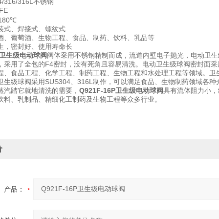
/316/316L不锈钢
FE
180℃
装式、焊接式、螺纹式
酒、葡萄酒、生物工程、食品、制药、饮料、乳品等
生，密封好、使用寿命长
6P卫生级电动球阀
阀体采用不锈钢精制而成，流道内壁电子抛光，电动卫生
，采用了全包的F4密封，没有死角且容易清洗。电动卫生级球阀密封面采
程、食品工程、化学工程、制药工程、生物工程和水处理工程等领域。卫
卫生级球阀采用SUS304、316L制作，可以满足食品、生物制药领域
蒸汽踏它就地清洗的需要，
Q921F-16P卫生级电动球阀
具有流体阻力小，
饮料、乳制品、精细化工制药及生物工程等众多行业。
价
产品：