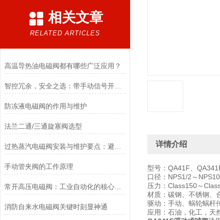
相关文章
RELATED ARTICLES
高温导热油电磁阀都有哪些广泛应用？
智控冗余，安全之选：带手动信号开关电磁阀，双模驱动的可靠保障
防冻液电磁阀的作用与维护
法兰二通/三通旋塞阀选型
详情介绍
过热蒸汽电磁阀安装与维护要点：避免热应力、确保密封性能
手动管夹阀的工作原理
型号：QA41F、QA341
口径：NPS1/2～NPS10
压力：Class150～Clas
常开高压电磁阀：工业自动化的核心元件
材质：碳钢、不锈钢、
驱动：手动、蜗轮蜗杆
消防自来水电磁阀关键时刻显神通
应用：石油，化工，天