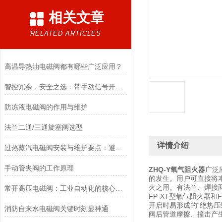
相关文章
RELATED ARTICLES
高温导热油电磁阀都有哪些广泛应用？
智控冗余，安全之选：带手动信号开关电磁阀，双模驱动的可靠保障
防冻液电磁阀的作用与维护
法兰二通/三通旋塞阀选型
详情介绍
过热蒸汽电磁阀安装与维护要点：避免热应力、确保密封性能
手动管夹阀的工作原理
ZHQ-Y氧气阻火器
广泛
的发生。用户可直接将本
火之用。有法兰、焊接
常开高压电磁阀：工业自动化的核心元件
FP-XT型氧气阻火器
开启时易形成的“绝热
消防自来水电磁阀关键时刻显神通
阀后管道摩擦、撞击产