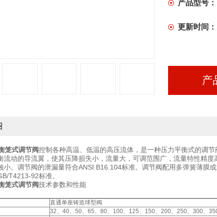
产品型号：
更新时间：
产
绍
平衡笼式调节阀
控制各种高温、低温的高压流体，是一种压力平衡式的调节
衡流动的导流翼，使其压降损失小，流量大，可调范围广，流量特性精度高，符合
蚀小。调节阀的泄漏量符合ANSI B16.104标准。调节阀配用多弹簧薄
/T4213-92标准。
平衡笼式调节阀
技术参数和性能
直通单座铸造球型阀
32、40、50、65、80、100、125、150、200、250、300、35