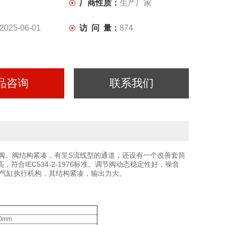
厂商性质：
生产厂家
2025-06-01
访 问 量：
874
品咨询
联系我们
阀。阀结构紧凑，有呈S流线型的通道，还设有一个改善套筒
IEC534-2-1976标准。调节阀动态稳定性好，噪音
膜或气缸执行机构，其结构紧凑，输出力大。
0mm