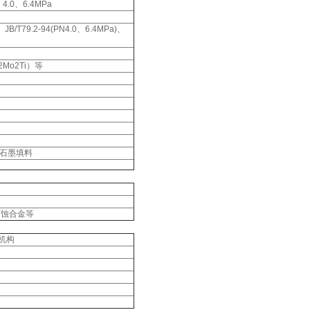
、4.0、6.4MPa
)、JB/T79.2-94(PN4.0、6.4MPa)、
2Mo2Ti）等
石墨填料
耐腐蚀合金等
机构