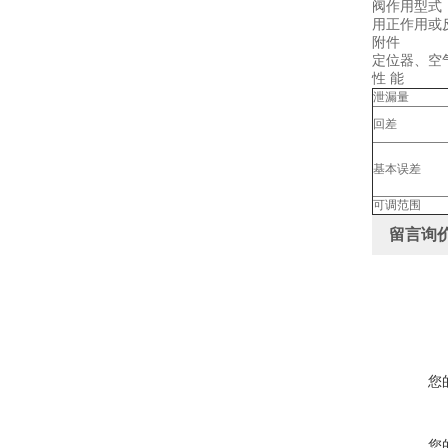
阀作用型式
用正作用或
附件
定位器、空
性 能
泄漏量
回差
基本误差
可调范围
留言询
您
您