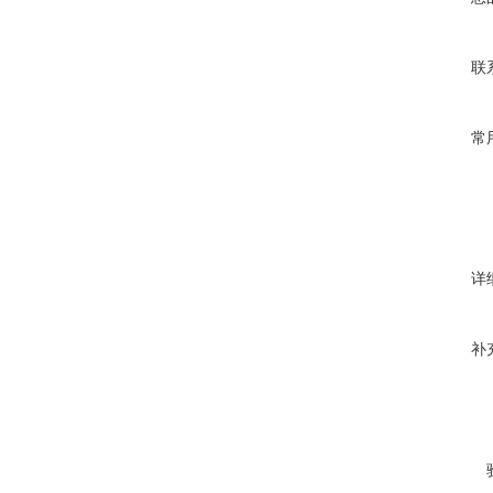
联
常
详
补