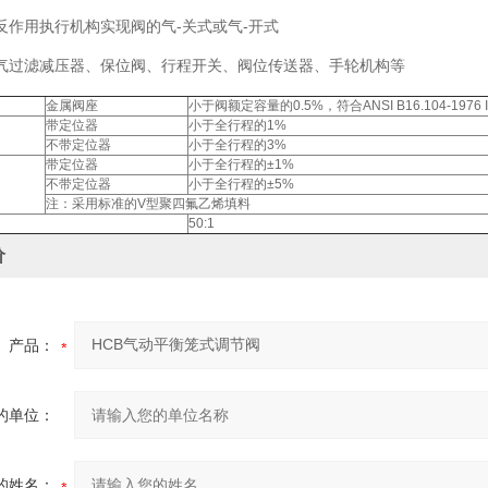
反作用执行机构实现阀的气-关式或气-开式
气过滤减压器、保位阀、行程开关、阀位传送器、手轮机构等
金属阀座
小于阀额定容量的0.5%，符合ANSI B16.104-1976 I
带定位器
小于全行程的1%
不带定位器
小于全行程的3%
带定位器
小于全行程的±1%
不带定位器
小于全行程的±5%
注：采用标准的V型聚四氟乙烯填料
50:1
价
产品：
的单位：
的姓名：