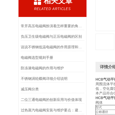
相关文章
RELATED ARTICLES
常开高压电磁阀扮演着怎样重要的角色？
负压卫生级电磁阀与正压电磁阀的区别
说说不锈钢低温电磁阀的作用原理和应用场景
电磁阀选型规则手册
详情介
防冻液电磁阀的作用与维护
不锈钢涡轮蝶阀详细介绍说明
HCB气动
周围流体平
低，空化腐
减压阀分类
本产品符合GB
HCB气动
二位三通电磁阀的创新应用与价值体现
阀体
型式
过热蒸汽电磁阀安装与维护要点：避免热应力、确保密封性能
公称通径