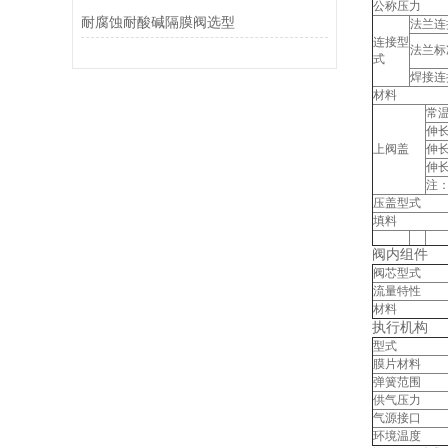
公称压力
耐腐蚀耐酸碱隔膜阀选型
法兰连
连接型
法兰标
式
焊接连
材料
常温
伸长I
上阀盖
伸长I
伸长I
注
压盖型式
填料
阀内组件
阀芯型式
流量特性
材料
执行机构
型式
膜片材料
弹簧范围
供气压力
气源接口
环境温度