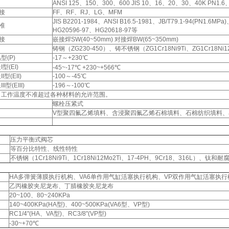
ANSI 125、150、300、600 JIS 10、16、20、30、40K PN1.6
接
FF、RF、RJ、LG、MFM
JIS B2201-1984、ANSI B16.5-1981、JB/T79.1-94(PN1.6MPa
准
HG20596-97、HG20618-97等
接
嵌接焊SW(40~50mm) 对接焊BW(65~350mm)
铸钢（ZG230-450）、铸不锈钢（ZG1Cr18Ni9Ti、ZG1Cr18Ni1
型(P)
-17～+230℃
型(EI)
-45~-17℃ +230~+566℃
I型(EII)
-100～-45℃
II型(EIII)
-196～-100℃
：工作温度不准超过各种材料的允许范围。
螺栓压紧式
V型聚四氟乙烯填料、含浸聚四氟乙烯石棉填料、石棉纺织填料、
压力平衡式阀芯
等百分比特性、线性特性
不锈钢（1Cr18Ni9Ti、1Cr18Ni12Mo2Ti、17-4PH、9Cr18、316L）、钛和
HA多弹簧薄膜执行机构、VA6单作用气缸活塞执行机构、VP双作用气缸活塞执行
乙丙橡胶夹尼龙布、丁腈橡胶夹尼龙布
20~100、80~240KPa
140~400KPa(HA型)、400~500KPa(VA6型、VP型)
RC1/4"(HA、VA型)、RC3/8"(VP型)
-30~+70℃