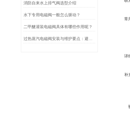
联
消防自来水上排气阀选型介绍
水下专用电磁阀一般怎么驱动？
常
二甲醚灌装电磁阀具体有哪些作用呢？
过热蒸汽电磁阀安装与维护要点：避免热应力、确保密封性能
详
补