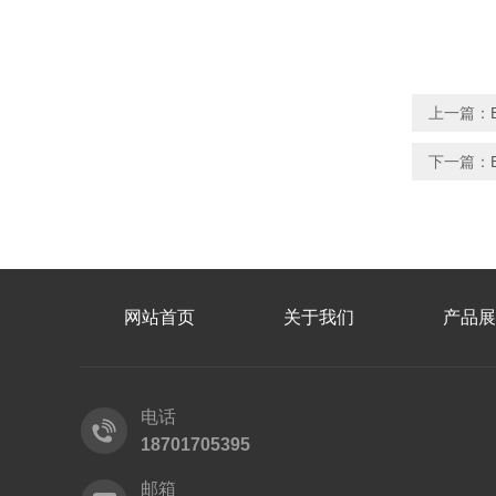
上一篇：
下一篇：
网站首页
关于我们
产品展
电话
18701705395
邮箱