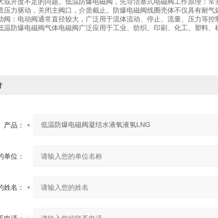
大或开度不足的问题。低温防爆电磁阀，先导活塞式电磁阀工作原理：常
质压力驱动，关闭主阀口，介质截止。防爆电磁阀线圈壳体不仅具有耐气
动阀：电动阀通常直径较大，广泛用于流体流动、停止、流量、压力等控
低温防爆电磁阀气体电磁阀广泛应用于工业、纺织、印刷、化工、塑料、
价
产品：
的单位：
的姓名：