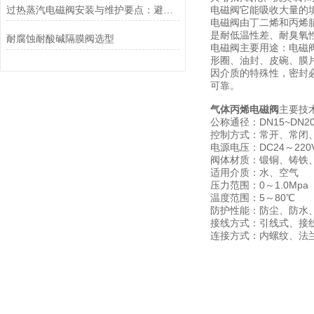
过热蒸汽电磁阀安装与维护要点：避免热应力、确保密封性能
电磁阀它能吸收大量的
电磁阀由丁二烯和丙烯
是耐低温性差、耐臭氧
耐腐蚀耐酸碱隔膜阀选型
电磁阀主要用途：电磁
形圈、油封、皮碗、膜
因介质的特殊性，密封
可靠。
气体丙烯电磁阀
主要技
公称通径：DN15~DN20
控制方式：常开、常闭
电源电压：DC24～220V
阀体材质：锻铜、铸铁
适用介质：水、空气
压力范围：0～1.0Mpa
温度范围：5～80℃
防护性能：防尘、防水
接线方式：引线式、接
连接方式：内螺纹、法