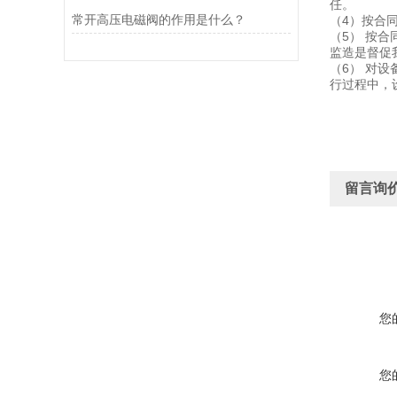
任。
常开高压电磁阀的作用是什么？
（4）按合
（5） 按
监造是督促
（6） 对
行过程中，
留言询
您
您