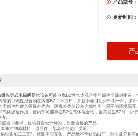
产品型号：
更新时间：
产
绍
-K防爆先导式电磁阀
是把设备可能点燃BZ性气体混合物的部件全部封闭在一
内部的可燃性混合物在内部BZ而不损坏，并且不会引起外部由一种、多种
的零部件均放入隔爆外壳内，隔爆外壳使设备内部空间与周围的环境隔开
和气体渗透作用，使内部可能存在BZ性气体混合物，当其发生BZ时，外
火焰
格按照合同要求，提供符合设计标准，质量合格的产品。
检查和控制原材料、原器件、配套件的进厂质量。
所供设备加工工艺*、检测手段完备。产品绝不带缺陷出厂。对涉及分包商