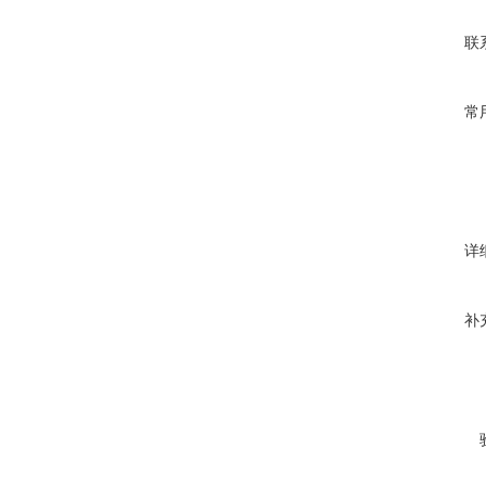
联
常
详
补