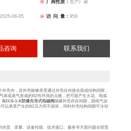
厂商性质：
生产厂家
2025-06-05
访 问 量：
959
品咨询
联系我们
个外壳内，其外壳能够承受通过外壳任何接合面或结构间隙，
气体或蒸气形成的BZ性环境的点燃，把可能产生火花、电弧
。
BZCS-1-K防爆先导式电磁阀
隔爆外壳存在间隙，因电气设
壳可以承受产生的BZ压力而不损坏，同时外壳结构间隙可冷却
的供货、质量、设备性能、技术接口、服务等方面问题全部责