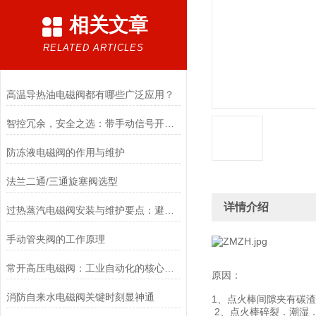
相关文章
RELATED ARTICLES
高温导热油电磁阀都有哪些广泛应用？
智控冗余，安全之选：带手动信号开关电磁阀，双模驱动的可靠保障
防冻液电磁阀的作用与维护
法兰二通/三通旋塞阀选型
详情介绍
过热蒸汽电磁阀安装与维护要点：避免热应力、确保密封性能
手动管夹阀的工作原理
常开高压电磁阀：工业自动化的核心元件
原因：
消防自来水电磁阀关键时刻显神通
1、点火棒间隙夹有碳
2、点火棒碎裂．潮湿