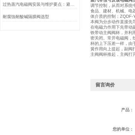
蒸汽带信号反馈电磁阀
过热蒸汽电磁阀安装与维护要点：避免热应力、确保密封性能
调节控制，从而对系统
食品、建材、机械、电
体介质的控制；ZQDF
耐腐蚀耐酸碱隔膜阀选型
本阀为分步动作直接先
在电磁力作用下先带动
铁带动主阀阀杯，并利
密关闭。常开电磁阀，
杯的上下压差一样，由
簧作用向上提起，副阀
主阀阀杯推起，主阀打
留言询价
产品：
您的单位：