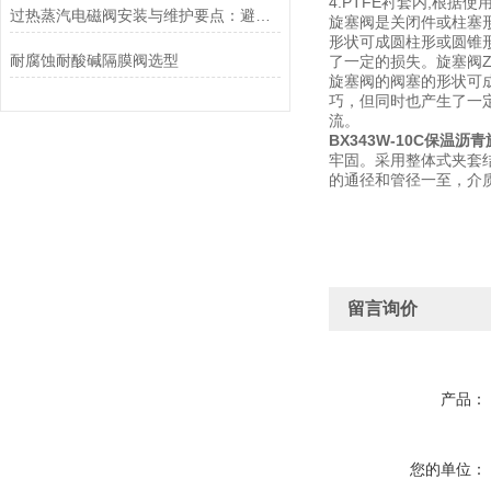
4.PTFE衬套内,根
过热蒸汽电磁阀安装与维护要点：避免热应力、确保密封性能
旋塞阀是关闭件或柱塞
形状可成圆柱形或圆锥
耐腐蚀耐酸碱隔膜阀选型
了一定的损失。旋塞阀
旋塞阀的阀塞的形状可
巧，但同时也产生了一
流。
BX343W-10C保温沥
牢固。采用整体式夹套
的通径和管径一至，介
留言询价
产品：
您的单位：