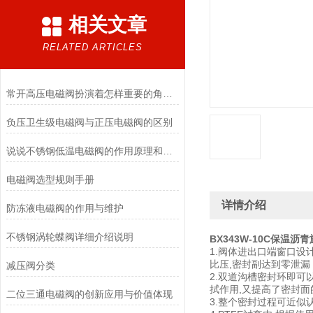
相关文章
RELATED ARTICLES
常开高压电磁阀扮演着怎样重要的角色？
负压卫生级电磁阀与正压电磁阀的区别
说说不锈钢低温电磁阀的作用原理和应用场景
电磁阀选型规则手册
详情介绍
防冻液电磁阀的作用与维护
不锈钢涡轮蝶阀详细介绍说明
BX343W-10C保温沥
1.阀体进出口端窗口设
比压,密封副达到零泄漏
减压阀分类
2.双道沟槽密封环即可
拭作用,又提高了密封面
二位三通电磁阀的创新应用与价值体现
3.整个密封过程可近似