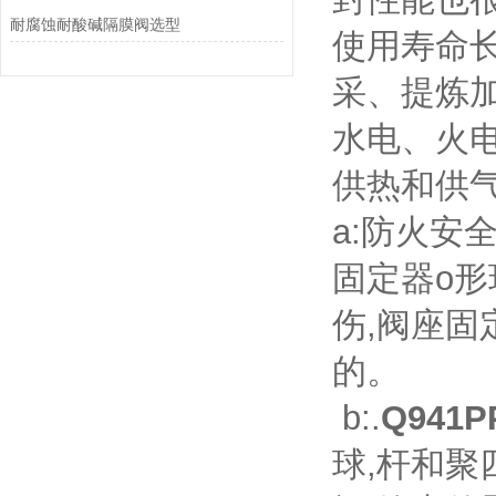
耐腐蚀耐酸碱隔膜阀选型
使用寿命
采、提炼
水电、火
供热和供
a:防火安
固定器o形
伤,阀座
的。
b:.
Q941
球,杆和聚