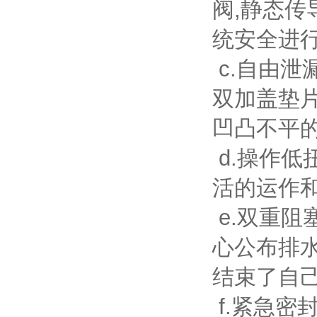
阀,静态传
统安全进
c.自由泄
双加盖垫片
凹凸不平
d.操作低
活的运作
e.双重阻
心公布排
结束了自
f.紧急密