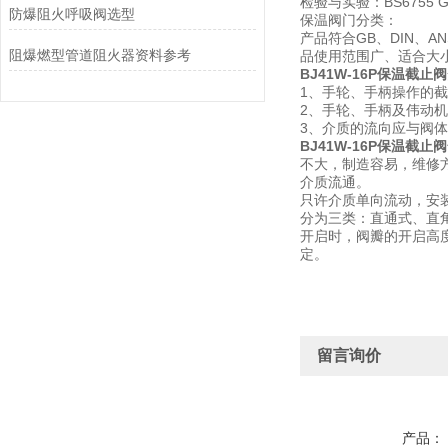
检验与实验：BS6755 GB
防爆阻火呼吸阀选型
保温阀门分类：
产品符合GB、DIN、
阻爆燃型管道阻火器资料参考
品使用范围广、适合大
BJ41W-16P保温截止阀
1、手轮、手柄操作的
2、手轮、手柄及伟动
3、介质的流向应与阀体
BJ41W-16P保温截止阀
不大，制造容易，维修
介质流通。
只许介质单向流动，安
分为三类：直通式、直
开启时，阀瓣的开启高度
定。
留言询价
产品：