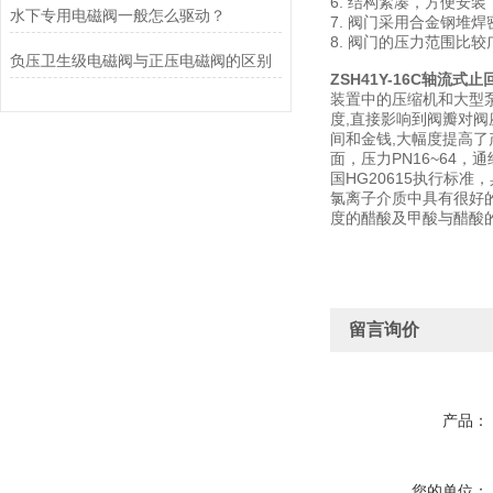
6. 结构紧凑，方便安
水下专用电磁阀一般怎么驱动？
7. 阀门采用合金钢堆
8. 阀门的压力范围比较
负压卫生级电磁阀与正压电磁阀的区别
ZSH41Y-16C轴流式止
装置中的压缩机和大型
度,直接影响到阀瓣对
间和金钱,大幅度提高
面，压力PN16~64
国HG20615执行标
氯离子介质中具有很好
度的醋酸及甲酸与醋酸
留言询价
产品：
您的单位：