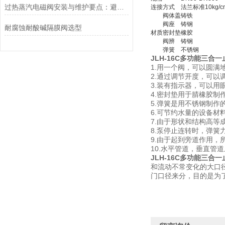
过热蒸汽电磁阀安装与维护要点：避免热应力、确保密封性能
连接方式
法兰标准10kg/c
阀体盖
铸铁
阀座
铸钢
耐腐蚀耐酸碱隔膜阀选型
材质
密封垫
橡胶
阀辨
铸钢
弹簧
不锈钢
JLH-16C多功能三合
1.用一个阀，可以圆满
2.通过调节开度，可以
3.装有指示器，可以用
4.密封垫用于腈橡胶
5.弹簧是用不锈钢制作
6.可节约水量的设备材
7.由于形状和结构高等
8.泵停止连转时，弹簧
9.由于起到旁道作用
10.水平管道，垂直管
JLH-16C多功能三合
和流动不常变化的大口
门口径来分，目的是为