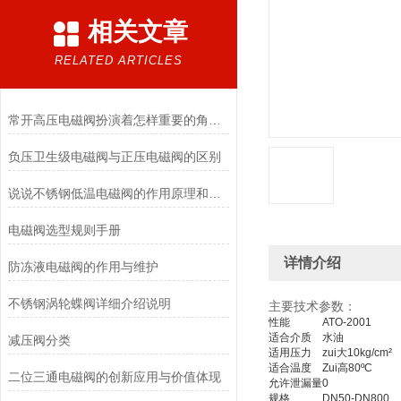
相关文章
RELATED ARTICLES
常开高压电磁阀扮演着怎样重要的角色？
负压卫生级电磁阀与正压电磁阀的区别
说说不锈钢低温电磁阀的作用原理和应用场景
电磁阀选型规则手册
详情介绍
防冻液电磁阀的作用与维护
不锈钢涡轮蝶阀详细介绍说明
主要技术参数：
性能
ATO-2001
适合介质
水油
减压阀分类
适用压力
zui大10kg/cm²
适合温度
Zui高80ºC
二位三通电磁阀的创新应用与价值体现
允许泄漏量
0
规格
DN50-DN800