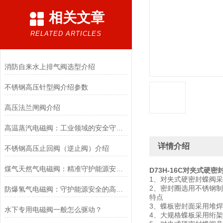
相关文章
RELATED ARTICLES
消防自来水上排气阀选型介绍
不锈钢高压针型阀介绍参数
高压法兰闸阀介绍
高温蒸汽电磁阀：工业领域的安全守护者与能源效率提升者
详情介绍
不锈钢高压止回阀（逆止阀）介绍
煤气天然气电磁阀：精准守护能源安全的“调控卫士”
D73H-16C对夹式硬密
1、对夹式硬密封蝶阀
2、密封圈选用不锈钢
防爆氢气电磁阀：守护能源安全的高效能壁垒
特点
3、蝶板密封面采用堆
水下专用电磁阀一般怎么驱动？
4、大规格蝶板采用绗