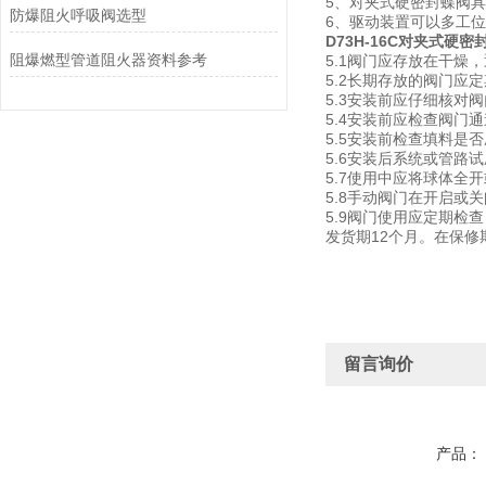
5、对夹式硬密封蝶阀
防爆阻火呼吸阀选型
6、驱动装置可以多工位
D73H-16C对夹式硬密
阻爆燃型管道阻火器资料参考
5.1阀门应存放在干燥
5.2长期存放的阀门
5.3安装前应仔细核对
5.4安装前应检查阀门
5.5安装前检查填料是
5.6安装后系统或管路
5.7使用中应将球体全
5.8手动阀门在开启或
5.9阀门使用应定期
发货期12个月。在保
留言询价
产品：