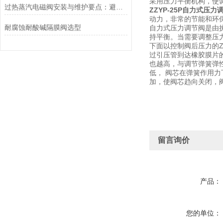
采用压力平衡机构，使
过热蒸汽电磁阀安装与维护要点：避免热应力、确保密封性能
ZZYP-25P自力式压力
动力，非常的节能和环
耐腐蚀耐酸碱隔膜阀选型
自力式压力调节阀是由
持平衡。当需要调整压
下面以控制阀后压力的Z
过引压管到达橡胶膜片
也越高，与调节弹簧弹
低， 阀芯在弹簧作用
加，使阀芯趋向关闭，
留言询价
产品：
您的单位：