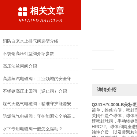
相关文章
RELATED ARTICLES
消防自来水上排气阀选型介绍
不锈钢高压针型阀介绍参数
高压法兰闸阀介绍
高温蒸汽电磁阀：工业领域的安全守护者与能源效率提升者
详情介绍
不锈钢高压止回阀（逆止阀）介绍
煤气天然气电磁阀：精准守护能源安全的“调控卫士”
Q341H/Y-300LB美
简单，维修方便，密封
关闭件是个球体，球体
防爆氢气电磁阀：守护能源安全的高效能壁垒
硬密封球阀，手动铸钢
HRC72。球体和阀
水下专用电磁阀一般怎么驱动？
蚀性介质，以及带颗粒