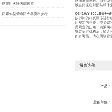
球面形成密封。由于弹
防爆阻火呼吸阀选型
以在阀座密封面与球体
Q341H/Y-300LB美
阻爆燃型管道阻火器资料参考
按拆卸的相反顺序进行
用规定的扭矩，交叉锁
用规定的扭矩，锁紧阀
安装执行机构后，输入
如有可能，请在回装管
留言询价
产品：
您的单位：